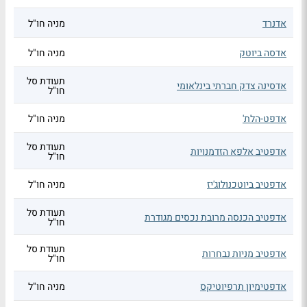
אדנרד
מניה חו"ל
אדסה ביוטק
מניה חו"ל
תעודת סל
אדסינה צדק חברתי בינלאומי
חו"ל
אדפט-הלת'
מניה חו"ל
תעודת סל
אדפטיב אלפא הזדמנויות
חו"ל
אדפטיב ביוטכנולוג'יז
מניה חו"ל
תעודת סל
אדפטיב הכנסה מרובת נכסים מגודרת
חו"ל
תעודת סל
אדפטיב מניות נבחרות
חו"ל
אדפטימיון תרפיוטיקס
מניה חו"ל