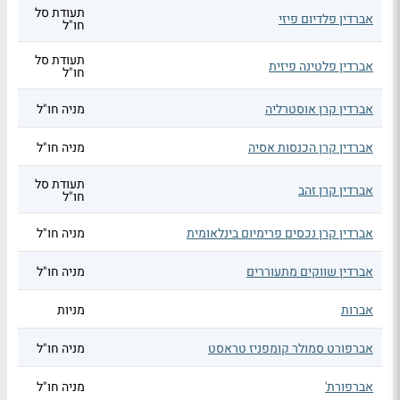
תעודת סל
אברדין פלדיום פיזי
חו"ל
תעודת סל
אברדין פלטינה פיזית
חו"ל
אברדין קרן אוסטרליה
מניה חו"ל
אברדין קרן הכנסות אסיה
מניה חו"ל
תעודת סל
אברדין קרן זהב
חו"ל
אברדין קרן נכסים פרימיום בינלאומית
מניה חו"ל
אברדין שווקים מתעוררים
מניה חו"ל
אברות
מניות
אברפורט סמולר קומפניז טראסט
מניה חו"ל
אברפורת'
מניה חו"ל