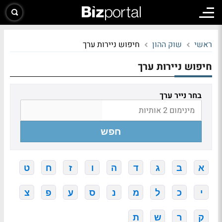
ראשי
שוק ההון
חיפוש ניירות ערך
חיפוש ניירות ערך
בחר נייר ערך
חפש
א
ב
ג
ד
ה
ו
ז
ח
ט
י
כ
ל
מ
נ
ס
ע
פ
צ
ק
ר
ש
ת