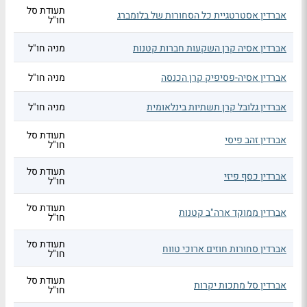
תעודת סל
אברדין אסטרטגיית כל הסחורות של בלומברג
חו"ל
אברדין אסיה קרן השקעות חברות קטנות
מניה חו"ל
אברדין אסיה-פסיפיק קרן הכנסה
מניה חו"ל
אברדין גלובל קרן תשתיות בינלאומית
מניה חו"ל
תעודת סל
אברדין זהב פיסי
חו"ל
תעודת סל
אברדין כסף פיזי
חו"ל
תעודת סל
אברדין ממוקד ארה"ב קטנות
חו"ל
תעודת סל
אברדין סחורות חוזים ארוכי טווח
חו"ל
תעודת סל
אברדין סל מתכות יקרות
חו"ל