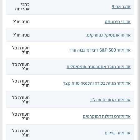
כתבי
אדגר אפ 9
אופציות
אדובי סיסטמס
מניה חו"ל
אדווה אופטיקל נטוורקינג
מניה חו"ל
תעודת סל
אדוויזור S&P 500 דיבידנד גבוה ערך
חו"ל
תעודת סל
אדוויזור מנג'ד אסטרטגיה אופטימלית
חו"ל
תעודת סל
אדוויזור מניות בכורה והכנסה טווח קצר
חו"ל
תעודת סל
אדוויזור קנאביס ארה"ב
חו"ל
תעודת סל
אדוויזורס גדולות דמוקרטים
חו"ל
תעודת סל
אדוויזור-שיירס
חו"ל