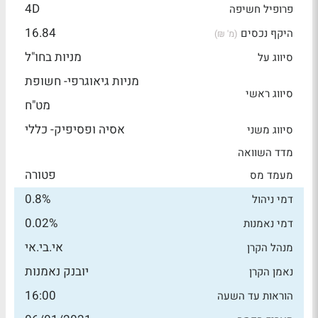
4D
פרופיל חשיפה
16.84
היקף נכסים
(מ' ₪)
מניות בחו"ל
סיווג על
מניות גיאוגרפי- חשופת
סיווג ראשי
מט"ח
אסיה ופסיפיק- כללי
סיווג משני
מדד השוואה
פטורה
מעמד מס
0.8%
דמי ניהול
0.02%
דמי נאמנות
אי.בי.אי
מנהל הקרן
יובנק נאמנות
נאמן הקרן
16:00
הוראות עד השעה