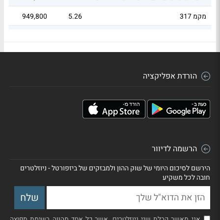
מקמ 317
5.26
949,800
92
.11
323,406
5.19
F_210126_336_336_DL_0_N_1_00_00
הורדת אפליקציה
הרשמה לדיוור
הירשם לסיכום היומי של שוק ההון ולמבזקים של ביזפורטל - ניוזלטרים
חובה לכל משקיע
אני מאשר קבלת שני ניוזלטרים, אשר כל אחד מהווה רשימת תפוצה