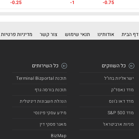
-0.25
-1
-0.75
דף הבית
אודותינו
תנאי שימוש
צור קשר
מדיניות פרטיות
כל השווקים
כל השירותים
ישראליות בחו"ל
תוכנת Terminal Bizportal
מדד נאסד"ק
תוכנת בורסה גרף
מדד דאו ג'ונס
הנהלת חשבונות דיגיטלית
מדד 500 S&P
מידע עסקי פיננסי
מניות ארביטראז'
מאגר פסקי דין
BizMap