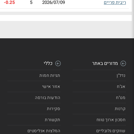
ריבית פריים
2026/07/09
5
-0.25
מדורים באתר
כללי
נדל"ן
תגיות חמות
אג"ח
אזור אישי
מט"ח
הודעות בורסה
קרנות
סקירות
חסכון ארוך טווח
תקשורת
שווקים גלובליים
המלצות אנליסטים