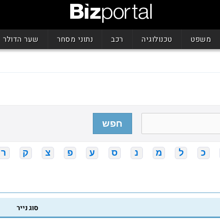
משפט
טכנולוגיה
רכב
נתוני מסחר
שער הדולר
חפש
כ
ל
מ
נ
ס
ע
פ
צ
ק
ר
סוג נייר