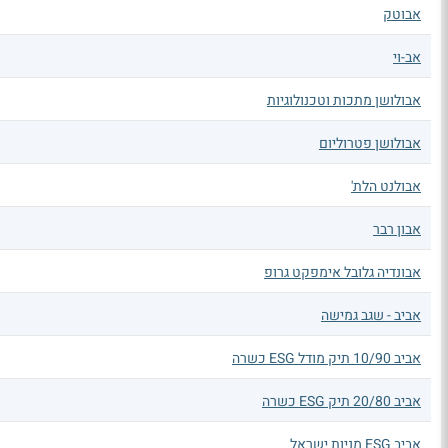
אבוטק
אב-וי
אבולושן מתכות וטכנולוגיות
אבולושן פטרוליום
אבולנט הלת'
אבון רבר
אבונדיה גלובל אימפקט גרופ
אביב - שגב גמישה
אביב 10/90 תיק מודל ESG כשרה
אביב 20/80 תיק ESG כשרה
אביב ESG מניות ישראל