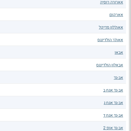
אארורה רוסיה
אארקום
אאת'לון מדיקל
אאת'ר הולדינגס
אבאו
אבאלון הולדינגס
אב-גד
אב-גד אגח ב
אב-גד אגח ג
אב-גד אגח ד
אב-גד אופ 2