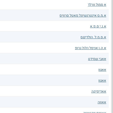
א סמול וורלד
א.מ.ס אינטרנשיונל מאטל סרוויס
א.נ.י ס.פ.א
א.ס.מ.ל. הולדינגס
א.ק.ו אנימל הלת' גרופ
אאבי שמידט
אאגון
אאגון
אאדיפיקה
אאווה