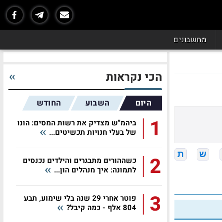
מחשבונים
הכי נקראות
היום
השבוע
החודש
1
ביהמ"ש מצדיק את רשות המסים: הונו
של בעלי חנויות תכשיטים...
ש
ת
2
כשההורים מתבגרים והילדים נכנסים
לתמונה: איך מנהלים הון...
3
פוטר אחרי 29 שנה בלי שימוע, תבע
804 אלף - כמה קיבל?