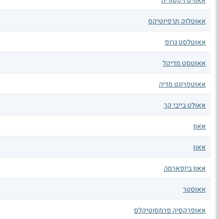
אאוויס ויקטוריה
אאוטלוק תרפיוטיקס
אאוטלסט גרופ
אאוטסט מדיקל
אאוטפרונט מדיה
אאולט בייבי קר
אאון
אאון
אאון ביופארמה
אאוסטר
אאופרקסיה פרמסוטיקלס