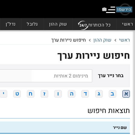
הירשמו
ראשי
שוק ההון
גלובל
נדל"ן
כל הכותרות
ראשי
שוק ההון
חיפוש ניירות ערך
חיפוש ניירות ערך
בחר נייר ערך
א
ב
ג
ד
ה
ו
ז
ח
ט
י
תוצאות חיפוש
שם נייר