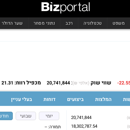
משפט
טכנולוגיה
רכב
נתוני מסחר
שער הדולר
שווי שוק
:
מכפיל רווח:
21.31
20,741,844
-22.5
(אלפי ₪)
ות
המלצות
ביצועים
דוחות
בעלי עניין
יומי
שבועי
חודש
20,741,844
)
18,302,787.54
תמורה:
--
)