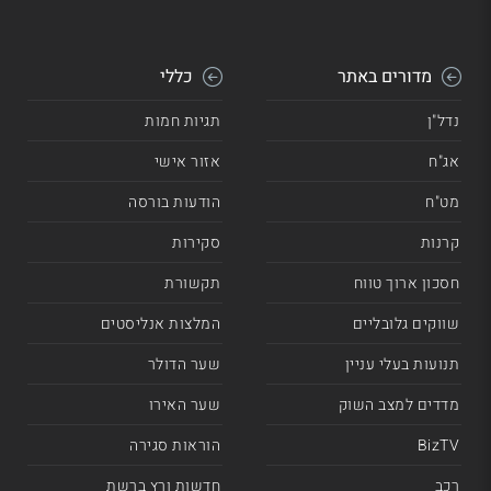
מדורים באתר
כללי
נדל"ן
תגיות חמות
אג"ח
אזור אישי
מט"ח
הודעות בורסה
קרנות
סקירות
חסכון ארוך טווח
תקשורת
שווקים גלובליים
המלצות אנליסטים
תנועות בעלי עניין
שער הדולר
מדדים למצב השוק
שער האירו
BizTV
הוראות סגירה
רכב
חדשות ורץ ברשת