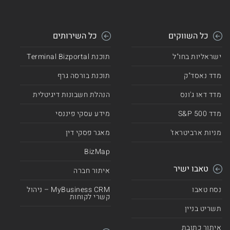
כל השווקים
כל השירותים
ישראליות בחו"ל
תוכנת Terminal Bizportal
מדד נאסד"ק
תוכנת בורסה גרף
מדד דאו ג'ונס
הנהלת חשבונות דיגיטלית
מדד 500 S&P
מידע עסקי פיננסי
מניות ארביטראז'
מאגר פסקי דין
BizMap
טאבו ישיר
איתור חברה
נסח טאבו
MyBusiness CRM – ניהול
קשרי לקוחות
תשריט בניין
איתור כתובת