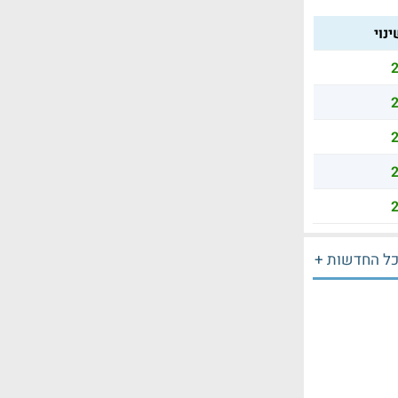
נוי
2
2
2
2
2
ל החדשות +