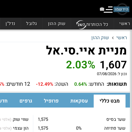
הירשמו
ראשי
שוק ההון
גלובל
נדל"ן
כל הכותרות
ראשי
שוק ההון
מניית איי.סי.אל
2.03%
1,607
נכון ל:
07/08/2026
תשואות:
החודש:
השנה:
12 חודשים:
5%
-12.49%
0.64%
מבט כללי
עסקאות
פרופיל
גרפים
חדש
שער בסיס
1,575
שווי שוק
(אלפי ₪
שער פתיחה
0%
1,575
הון עצמי
(אלפי ₪