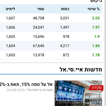
ביקוש
% שינוי
כמות
שווי
לימיט
1,607
48,708
3,031
2.03
1,606
24,041
1,497
1.97
1,605
15,696
978
1.9
1,604
67,640
4,217
1.84
1,603
13,978
872
1.78
חדשות איי.סי.אל
אל על טסה 15%, תאת ב-12%; נעילה שלילית בת"א
סקירה
מערכת ביזפורטל
|
05/08/2026