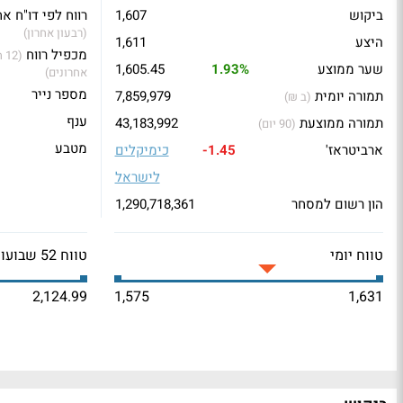
ביקוש
1,607
רווח לפי דו"ח אח
(רבעון אחרון)
היצע
1,611
מכפיל רווח
(2
שער ממוצע
1.93%
1,605.45
אחרונים)
מספר נייר
תמורה יומית
7,859,979
(ב ₪)
ענף
תמורה ממוצעת
43,183,992
(90 יום)
מטבע
ארביטראז'
-1.45
כימיקלים
לישראל
הון רשום למסחר
1,290,718,361
טווח יומי
טווח 52 שבועות
2,124.99
1,575
1,631