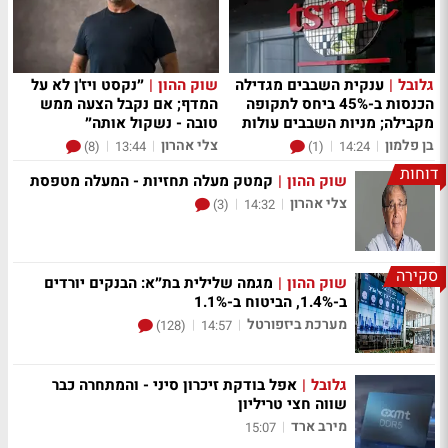
גלובל
|
ענקית השבבים מגדילה
שוק ההון
|
״נקסט ויז'ן לא על
הכנסות ב-45% ביחס לתקופה
המדף; אם נקבל הצעה ממש
מקבילה; מניות השבבים עולות
טובה - נשקול אותה״
בן פלמון
צלי אהרון
|
|
|
|
(8)
13:44
(1)
14:24
דוחות
שוק ההון
|
קמטק מעלה תחזיות - המעלה מטפסת
צלי אהרון
|
|
(3)
14:32
סקירה
שוק ההון
|
מגמה שלילית בת״א: הבנקים יורדים
ב-1.4%, הביטוח ב-1.1%
מערכת ביזפורטל
|
|
(128)
14:57
גלובל
|
אפל בודקת זיכרון סיני - והמתחרה כבר
שווה חצי טריליון
מירב ארד
|
15:07