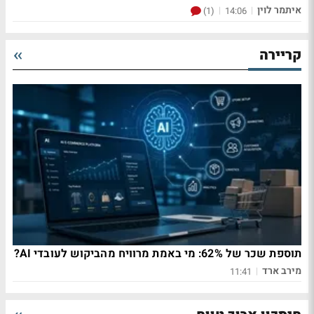
איתמר לוין
|
|
(1)
14:06
קריירה
תוספת שכר של 62%: מי באמת מרוויח מהביקוש לעובדי AI?
מירב ארד
|
11:41