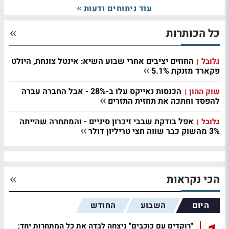
עוד ניתוחים ודעות
כל הכותרות
החוזים יציבים אחרי שבוע השיא: אינטל צונחת, היולט
גלובל
|
פקארד מזנקת 5.1%
הכנסות נאייקס עלו ב-28% - אבל החברה עברה
שוק ההון
|
להפסד וחתכה את תחזית התזרים
אפל בודקת שבבי זיכרון סיניים - והמתחרה שהייתה
גלובל
|
3% מהשוק כבר שווה חצי טריליון דולר
סיוה עמדה בציפיות, אבל המניה נופלת - השוק
שוק ההון
|
ציפה להרבה יותר
הכי נקראות
מניית מאנדיי נופלת; החברה צומחת ב-22% אבל
שוק ההון
|
מאכזבת בתחזית להמשך
היום
השבוע
החודש
ענקית השבבים מגדילה הכנסות ב-45% ביחס לתקופה
גלובל
|
מקבילה; מניות השבבים עולות
"רוקדים עם כוכבים" ניצחה לבדה את כל המתחרות יחד;