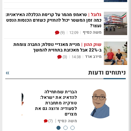
גלובל
|
טראמפ מהמר על קריסת הכלכלה האיראנית:
כמה זמן המשטר יכול להחזיק כשזרם הכנסות הנפט
נעצר?
משה כסיף
|
|
(9)
12:09
שוק ההון
|
מניית מאנדיי נופלת; החברה צומחת
ב-22% אבל מאכזבת בתחזית להמשך
מירב ארד
|
|
(3)
14:38
ניתוחים ודעות
סטיק?
הברית שמתחילה
חה,
להדאיג את ישראל:
כווצו
טורקיה מתחברת
לסעודיה ורוצה גם את
מצרים
|
משה כסיף
(7)