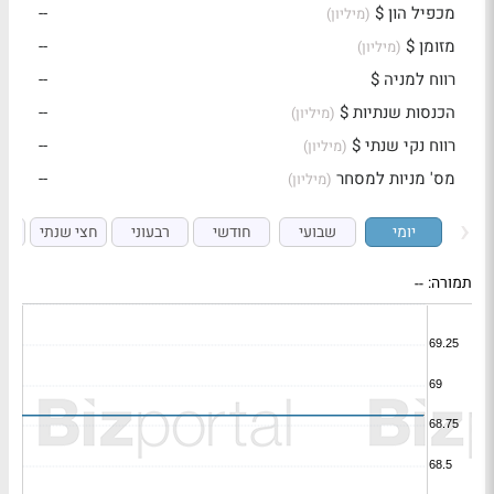
מכפיל הון $
--
(מיליון)
מזומן $
--
(מיליון)
רווח למניה $
--
הכנסות שנתיות $
--
(מיליון)
רווח נקי שנתי $
--
(מיליון)
מס' מניות למסחר
--
(מיליון)
יומי
שבועי
חודשי
רבעוני
חצי שנתי
ש
תמורה:
--