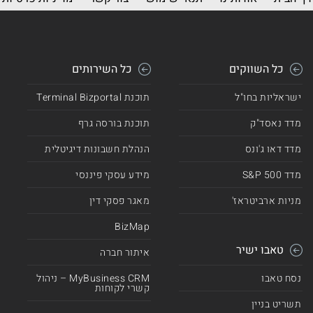
כל השווקים
כל השירותים
ישראליות בחו"ל
תוכנת Terminal Bizportal
מדד נאסד"ק
תוכנת בורסה גרף
מדד דאו ג'ונס
הנהלת חשבונות דיגיטלית
מדד 500 S&P
מידע עסקי פיננסי
מניות ארביטראז'
מאגר פסקי דין
BizMap
טאבו ישיר
איתור חברה
נסח טאבו
MyBusiness CRM – ניהול
קשרי לקוחות
תשריט בניין