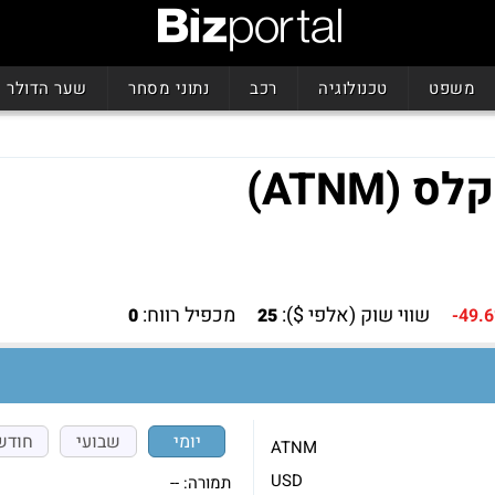
משפט
טכנולוגיה
רכב
נתוני מסחר
שער הדולר
ATNM)
שווי שוק (אלפי $):
מכפיל רווח:
0
25
-49.
יומי
שבועי
חודש
ATNM
USD
תמורה:
--