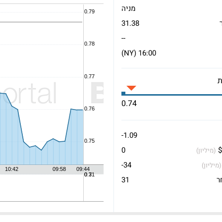
מניה
31.38
--
16:00 (NY)
0.74
-1.09
$
0
(מיליון)
-34
(מיליון)
ר
31