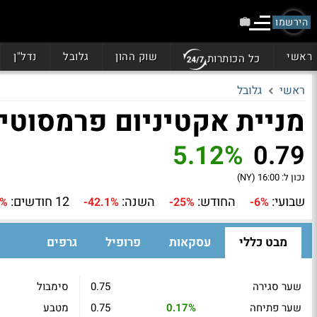
הירשמו
ראשי
שוק ההון
גלובל
נדל"ן
כל הכותרות
ראשי
גלובל
מניית אקטיניום פרמסוטיקלס (
5.12%
0.79
נכון ל:
16:00 (NY)
שבועי:
החודש:
השנה:
12 חודשים:
6%
-42.1%
-25%
-6%
מבט כללי
עסקאות
פרופיל
גרפים
שער סגירה
0.75
סימבול
שער פתיחה
0.17%
0.75
מטבע