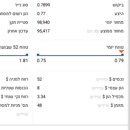
ביקוש
0.7899
סוג נייר
היצע
0.77
הון רשום למסחר
מחזור יומי
98,940
סטיית תקן
מחזור ממוצע
95,417
עדכון אחרון
(30 יום)
טווח יומי
טווח 52 שבועות
1.81
0.75
0.79
נכסים $
52
רווח למניה $
(מיליון)
הון עצמי $
8
הכנסות שנתיות 
(מיליון)
מכפיל הון $
3.34
רווח נקי שנתי $
(מיליון)
מזומן $
48
מס' מניות למסח
(מיליון)
(מיליון)