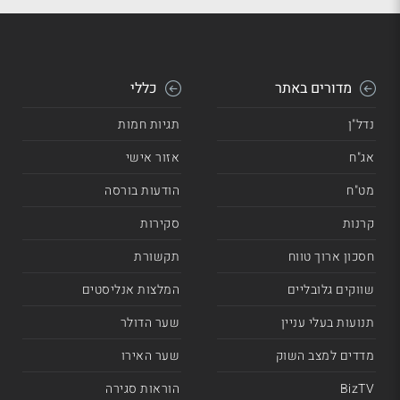
מדורים באתר
כללי
נדל"ן
תגיות חמות
אג"ח
אזור אישי
מט"ח
הודעות בורסה
קרנות
סקירות
חסכון ארוך טווח
תקשורת
שווקים גלובליים
המלצות אנליסטים
תנועות בעלי עניין
שער הדולר
מדדים למצב השוק
שער האירו
BizTV
הוראות סגירה