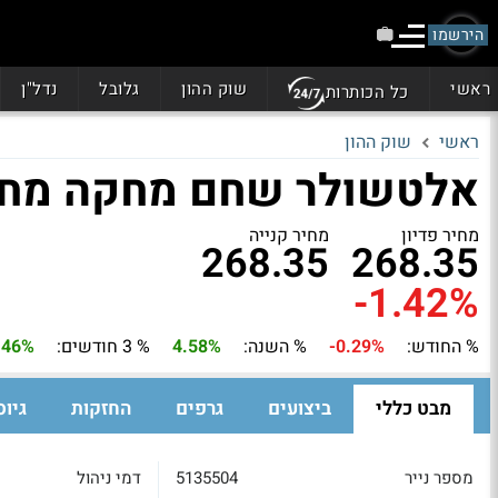
הירשמו
ראשי
שוק ההון
גלובל
נדל"ן
כל הכותרות
ראשי
שוק ההון
אלטשולר שחם מחקה מחקה טכנולו
מחיר פדיון
מחיר קנייה
268.35
268.35
-1.42%
% החודש:
-0.29%
% השנה:
4.58%
% 3 חודשים:
.46%
מבט כללי
ביצועים
גרפים
החזקות
גיוס
מספר נייר
5135504
דמי ניהול