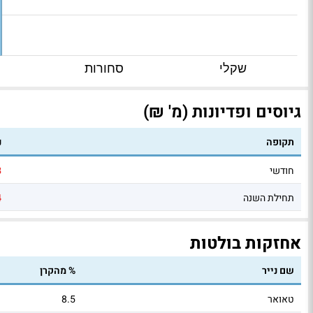
שקלי
סחורות
גיוסים ופדיונות (מ' ₪)
תקופה
נ
חודשי
8
תחילת השנה
4
אחזקות בולטות
שם נייר
% מהקרן
טאואר
8.5