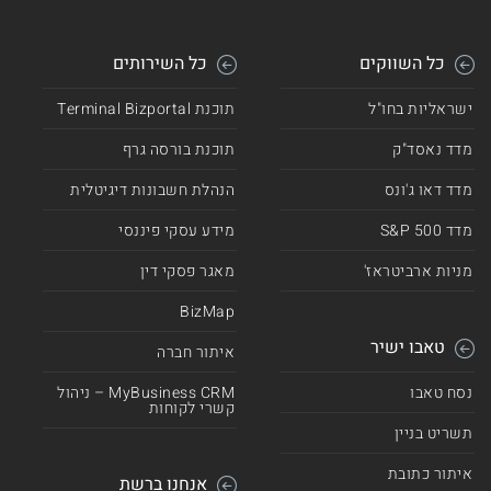
כל השווקים
כל השירותים
ישראליות בחו"ל
תוכנת Terminal Bizportal
מדד נאסד"ק
תוכנת בורסה גרף
מדד דאו ג'ונס
הנהלת חשבונות דיגיטלית
מדד 500 S&P
מידע עסקי פיננסי
מניות ארביטראז'
מאגר פסקי דין
BizMap
טאבו ישיר
איתור חברה
נסח טאבו
MyBusiness CRM – ניהול
קשרי לקוחות
תשריט בניין
איתור כתובת
אנחנו ברשת