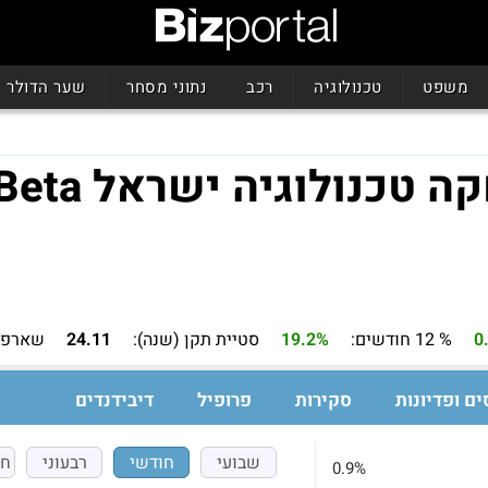
משפט
טכנולוגיה
רכב
נתוני מסחר
שער הדולר
גיה ישראל A.B SmartBeta
0
% 12 חודשים:
19.2%
סטיית תקן (שנה):
24.11
שארפ (
ים ופדיונות
סקירות
פרופיל
דיבידנדים
שבועי
חודשי
רבעוני
חצ
0.9%