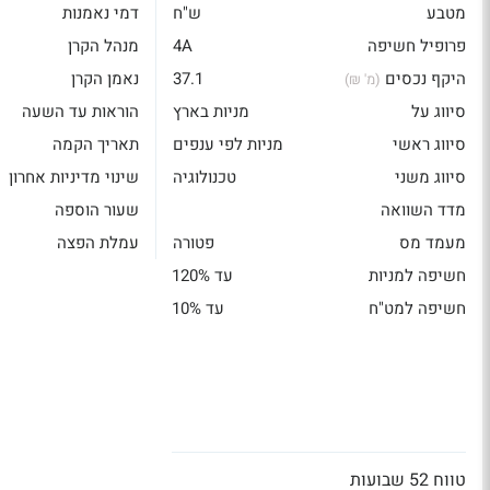
מטבע
ש"ח
דמי נאמנות
פרופיל חשיפה
4A
מנהל הקרן
היקף נכסים
37.1
נאמן הקרן
(מ' ₪)
סיווג על
מניות בארץ
הוראות עד השעה
סיווג ראשי
מניות לפי ענפים
תאריך הקמה
סיווג משני
טכנולוגיה
שינוי מדיניות אחרון
מדד השוואה
שעור הוספה
מעמד מס
פטורה
עמלת הפצה
חשיפה למניות
עד 120%
חשיפה למט"ח
עד 10%
טווח 52 שבועות