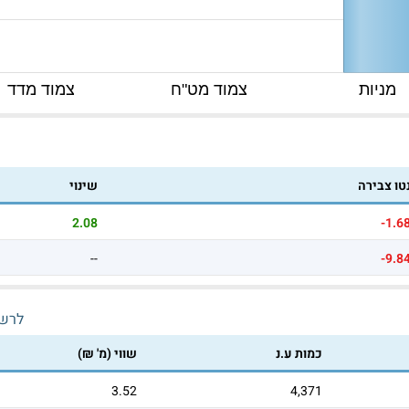
מניות
צמוד מט"ח
צמוד מדד
טו צבירה
שינוי
2.08
-1.6
--
-9.8
לרש
כמות ע.נ
שווי (מ' ₪)
3.52
4,371