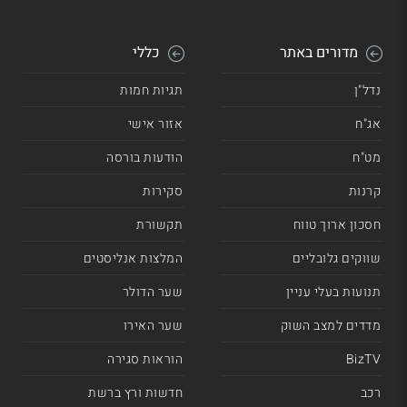
מדורים באתר
כללי
נדל"ן
תגיות חמות
אג"ח
אזור אישי
מט"ח
הודעות בורסה
קרנות
סקירות
חסכון ארוך טווח
תקשורת
שווקים גלובליים
המלצות אנליסטים
תנועות בעלי עניין
שער הדולר
מדדים למצב השוק
שער האירו
BizTV
הוראות סגירה
רכב
חדשות ורץ ברשת