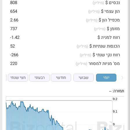
נכסים $
808
(מיליון)
הון עצמי $
654
(מיליון)
מכפיל הון $
2.66
(מיליון)
מזומן $
737
(מיליון)
רווח למניה $
-1.42
הכנסות שנתיות $
52
(מיליון)
רווח נקי שנתי $
-266
(מיליון)
מס' מניות למסחר
220
(מיליון)
יומי
שבועי
חודשי
רבעוני
חצי שנתי
ש
תמורה:
--