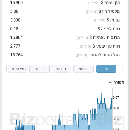
הון עצמי $
15,900
(מיליון)
מכפיל הון $
3.08
(מיליון)
מזומן $
3,338
(מיליון)
רווח למניה $
0.18
הכנסות שנתיות $
15,804
(מיליון)
רווח נקי שנתי $
2,777
(מיליון)
מס' מניות למסחר
15,764
(מיליון)
יומי
שבועי
חודשי
רבעוני
חצי שנתי
ש
תמורה:
--