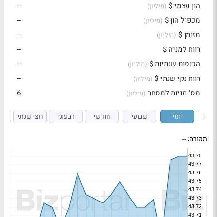
הון עצמי $
--
(מיליון)
מכפיל הון $
--
(מיליון)
מזומן $
--
(מיליון)
רווח למניה $
--
הכנסות שנתיות $
--
(מיליון)
רווח נקי שנתי $
--
(מיליון)
מס' מניות למסחר
6
(מיליון)
יומי
שבועי
חודשי
רבעוני
חצי שנתי
ש
תמורה:
--