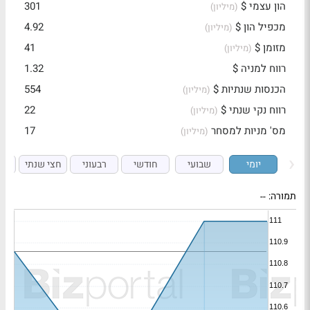
הון עצמי $
301
(מיליון)
מכפיל הון $
4.92
(מיליון)
מזומן $
41
(מיליון)
רווח למניה $
1.32
הכנסות שנתיות $
554
(מיליון)
רווח נקי שנתי $
22
(מיליון)
מס' מניות למסחר
17
(מיליון)
יומי
שבועי
חודשי
רבעוני
חצי שנתי
ש
תמורה:
--