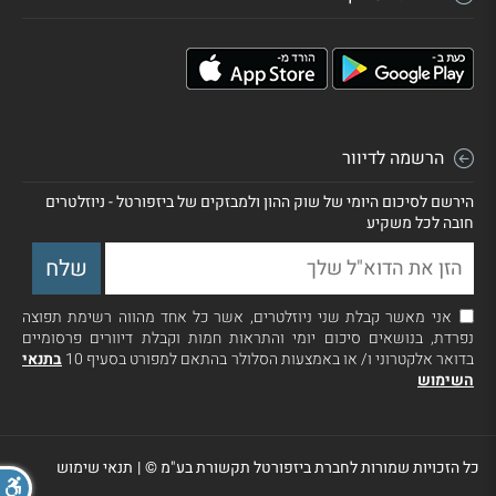
הרשמה לדיוור
הירשם לסיכום היומי של שוק ההון ולמבזקים של ביזפורטל - ניוזלטרים
חובה לכל משקיע
אני מאשר קבלת שני ניוזלטרים, אשר כל אחד מהווה רשימת תפוצה
נפרדת, בנושאים סיכום יומי והתראות חמות וקבלת דיוורים פרסומיים
בדואר אלקטרוני ו/ או באמצעות הסלולר בהתאם למפורט בסעיף 10
בתנאי
השימוש
כל הזכויות שמורות לחברת ביזפורטל תקשורת בע"מ ©
|
תנאי שימוש