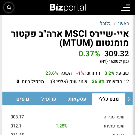
ראשי
גלובל
איי-שיירס MSCI ארה"ב פקטור
מומנטום (MTUM)
0.37%
309.32
נכון ל:
16:00 (NY)
שבועי:
החודש:
השנה:
23.6%
-1%
3.2%
12 חודשים:
שווי שוק (אלפי $):
מכפיל רווח:
0
26.8%
מבט כללי
עסקאות
פרופיל
גרפים
שער סגירה
308.17
שער פתיחה
1.28%
312.1