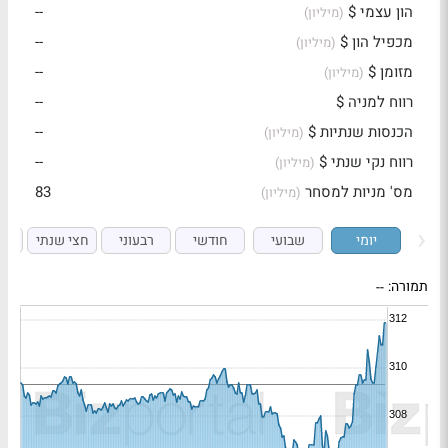
הון עצמי $
--
(מיליון)
מכפיל הון $
--
(מיליון)
מזומן $
--
(מיליון)
רווח למניה $
--
הכנסות שנתיות $
--
(מיליון)
רווח נקי שנתי $
--
(מיליון)
מס' מניות למסחר
83
(מיליון)
יומי
שבועי
חודשי
רבעוני
חצי שנתי
ש
תמורה:
--