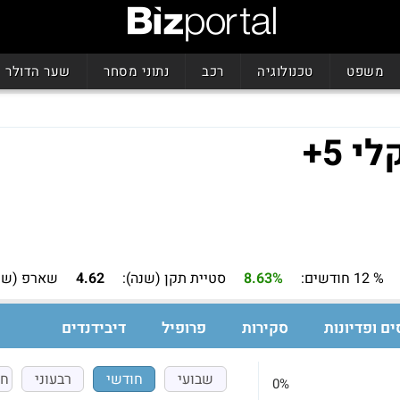
משפט
טכנולוגיה
רכב
נתוני מסחר
שער הדולר
 5+
% 12 חודשים:
8.63%
סטיית תקן (שנה):
4.62
שארפ (שנה
ים ופדיונות
סקירות
פרופיל
דיבידנדים
שבועי
חודשי
רבעוני
חצ
0%