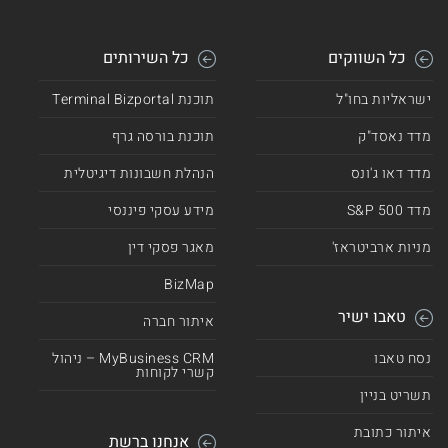
כל השווקים
כל השירותים
ישראליות בחו"ל
תוכנת Terminal Bizportal
מדד נאסד"ק
תוכנת בורסה גרף
מדד דאו ג'ונס
הנהלת חשבונות דיגיטלית
מדד 500 S&P
מידע עסקי פיננסי
מניות ארביטראז'
מאגר פסקי דין
BizMap
טאבו ישיר
איתור חברה
נסח טאבו
MyBusiness CRM – ניהול
קשרי לקוחות
תשריט בניין
איתור כתובת
אנחנו ברשת