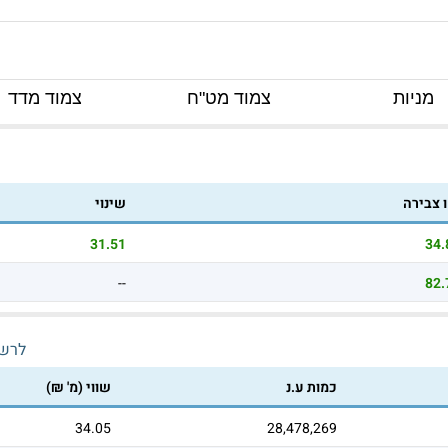
מניות
צמוד מט"ח
צמוד מדד
 צבירה
שינוי
31.51
34.
--
82.
לרש
כמות ע.נ
שווי (מ' ₪)
34.05
28,478,269