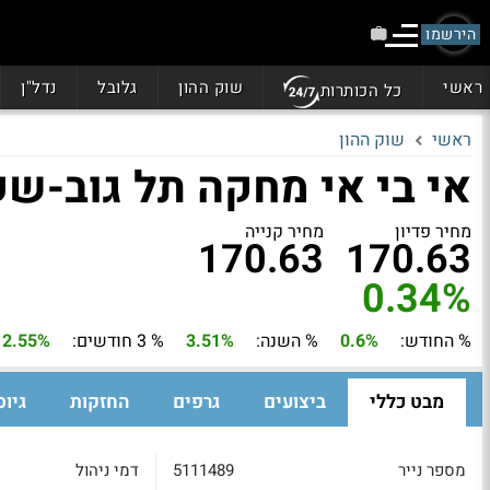
הירשמו
ראשי
שוק ההון
גלובל
נדל"ן
כל הכותרות
ראשי
שוק ההון
אי בי אי מחקה תל גוב-שקלי
מחיר פדיון
מחיר קנייה
170.63
170.63
0.34%
% החודש:
0.6%
% השנה:
3.51%
% 3 חודשים:
2.55%
מבט כללי
ביצועים
גרפים
החזקות
גיוס
מספר נייר
5111489
דמי ניהול