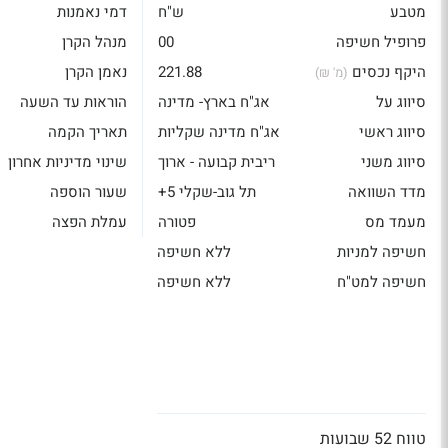
מטבע
ש"ח
דמי נאמנות
פרופיל חשיפה
00
מנהל הקרן
היקף נכסים
221.88
נאמן הקרן
(מ' ₪)
סיווג על
אג"ח בארץ- מדינה
הוראות עד השעה
סיווג ראשי
אג"ח מדינה שקליות
תאריך הקמה
סיווג משני
ריבית קבועה - ארוך
שינוי מדיניות אחרון
מדד השוואה
תל גוב-שקלי 5+
שעור הוספה
מעמד מס
פטורה
עמלת הפצה
חשיפה למניות
ללא חשיפה
חשיפה למט"ח
ללא חשיפה
טווח 52 שבועות