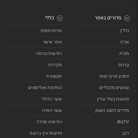
מדורים באתר
כללי
נדל"ן
תגיות חמות
אג"ח
אזור אישי
מט"ח
הודעות בורסה
קרנות
סקירות
חסכון ארוך טווח
תקשורת
שווקים גלובליים
המלצות אנליסטים
תנועות בעלי עניין
שער הדולר
מדדים למצב השוק
שער האירו
BizTV
הוראות סגירה
רכב
חדשות ורץ ברשת