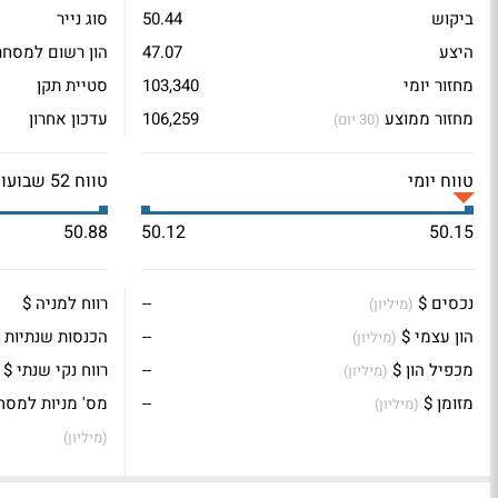
ביקוש
50.44
סוג נייר
היצע
47.07
הון רשום למסחר
מחזור יומי
103,340
סטיית תקן
מחזור ממוצע
106,259
עדכון אחרון
(30 יום)
טווח יומי
טווח 52 שבועות
50.88
50.12
50.15
נכסים $
--
רווח למניה $
(מיליון)
הון עצמי $
--
הכנסות שנתיות 
(מיליון)
מכפיל הון $
--
רווח נקי שנתי $
(מיליון)
מזומן $
--
מס' מניות למסח
(מיליון)
(מיליון)