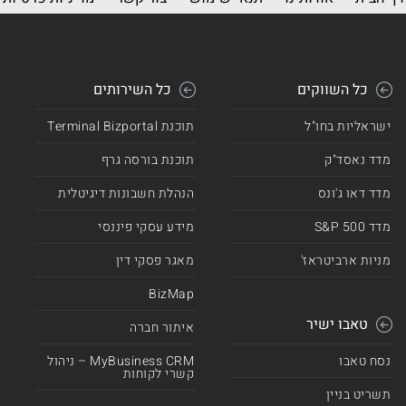
כל השווקים
כל השירותים
ישראליות בחו"ל
תוכנת Terminal Bizportal
מדד נאסד"ק
תוכנת בורסה גרף
מדד דאו ג'ונס
הנהלת חשבונות דיגיטלית
מדד 500 S&P
מידע עסקי פיננסי
מניות ארביטראז'
מאגר פסקי דין
BizMap
טאבו ישיר
איתור חברה
נסח טאבו
MyBusiness CRM – ניהול
קשרי לקוחות
תשריט בניין