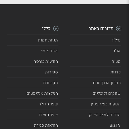
מדורים באתר
כללי
נדל"ן
תגיות חמות
אג"ח
אזור אישי
מט"ח
הודעות בורסה
קרנות
סקירות
חסכון ארוך טווח
תקשורת
שווקים גלובליים
המלצות אנליסטים
תנועות בעלי עניין
שער הדולר
מדדים למצב השוק
שער האירו
BizTV
הוראות סגירה