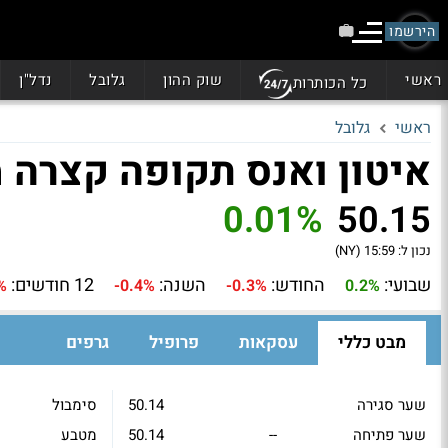
הירשמו
ראשי
שוק ההון
גלובל
נדל"ן
כל הכותרות
ראשי
גלובל
איטון ואנס תקופה קצרה מוניצ
0.01%
50.15
נכון ל:
15:59 (NY)
שבועי:
החודש:
השנה:
12 חודשים:
%
-0.4%
-0.3%
0.2%
מבט כללי
עסקאות
פרופיל
גרפים
שער סגירה
50.14
סימבול
שער פתיחה
--
50.14
מטבע