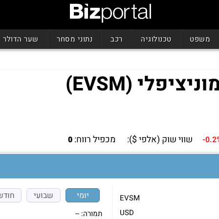
משפט
טכנולוגיה
רכב
נתוני מסחר
שער הדולר
יפלי (EVSM)
שווי שוק (אלפי $):
מכפיל רווח:
0
-0.2
יומי
שבועי
חודש
EVSM
USD
תמורה:
--