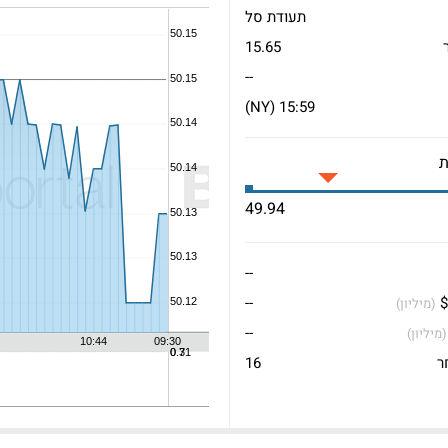
תעודת סל
15.65
--
15:59 (NY)
49.94
--
$
--
(מיליון)
--
(מיליון)
ר
16