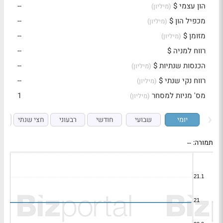
הון עצמי $
--
(מיליון)
מכפיל הון $
--
(מיליון)
מזומן $
--
(מיליון)
רווח למניה $
--
הכנסות שנתיות $
--
(מיליון)
רווח נקי שנתי $
--
(מיליון)
מס' מניות למסחר
1
(מיליון)
יומי
שבועי
חודשי
רבעוני
חצי שנתי
ש
תמורה:
--