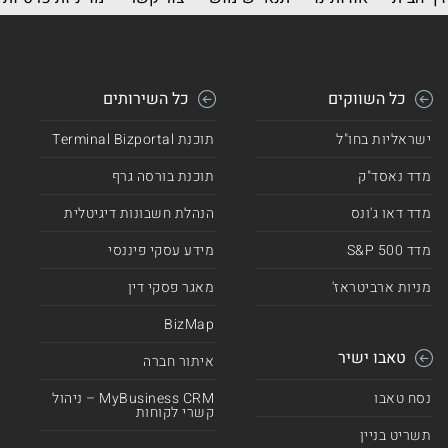
כל השווקים
כל השירותים
ישראליות בחו"ל
תוכנת Terminal Bizportal
מדד נאסד"ק
תוכנת בורסה גרף
מדד דאו ג'ונס
הנהלת חשבונות דיגיטלית
מדד 500 S&P
מידע עסקי פיננסי
מניות ארביטראז'
מאגר פסקי דין
BizMap
טאבו ישיר
איתור חברה
נסח טאבו
MyBusiness CRM – ניהול
קשרי לקוחות
תשריט בניין