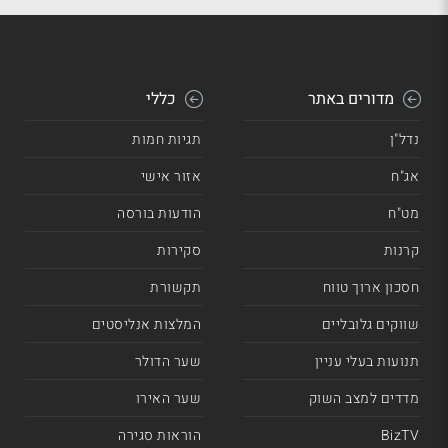
מדורים באתר
כללי
נדל"ן
תגיות חמות
אג"ח
אזור אישי
מט"ח
הודעות בורסה
קרנות
סקירות
חסכון ארוך טווח
תקשורת
שווקים גלובליים
המלצות אנליסטים
תנועות בעלי עניין
שער הדולר
מדדים למצב השוק
שער האירו
BizTV
הוראות סגירה