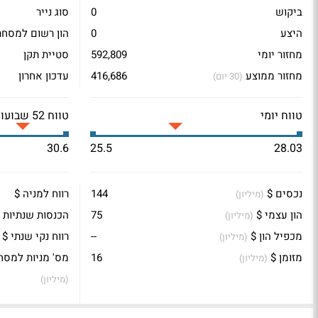
ביקוש
0
סוג נייר
היצע
0
הון רשום למסחר
מחזור יומי
592,809
סטיית תקן
מחזור ממוצע
416,686
עדכון אחרון
(30 יום)
טווח יומי
טווח 52 שבועות
30.6
25.5
28.03
נכסים $
144
רווח למניה $
(מיליון)
הון עצמי $
75
הכנסות שנתיות 
(מיליון)
מכפיל הון $
--
רווח נקי שנתי $
(מיליון)
מזומן $
16
מס' מניות למסח
(מיליון)
(מיליון)