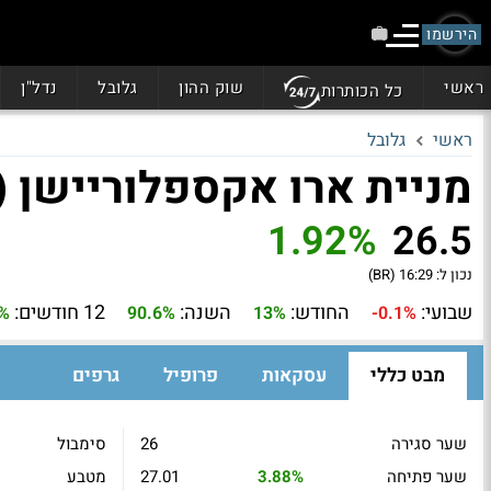
הירשמו
ראשי
שוק ההון
גלובל
נדל"ן
כל הכותרות
ראשי
גלובל
מניית ארו אקספלוריישן (AXL)
1.92%
26.5
נכון ל:
16:29 (BR)
שבועי:
החודש:
השנה:
12 חודשים:
8%
90.6%
13%
-0.1%
מבט כללי
עסקאות
פרופיל
גרפים
שער סגירה
26
סימבול
שער פתיחה
3.88%
27.01
מטבע