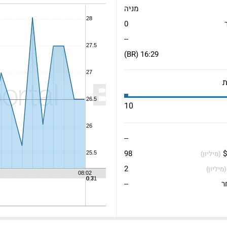
מניה
0
--
16:29 (BR)
10
--
$
98
(מיליון)
2
(מיליון)
ר
--