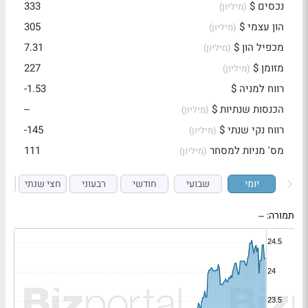
נכסים $
333
(מיליון)
הון עצמי $
305
(מיליון)
מכפיל הון $
7.31
(מיליון)
מזומן $
227
(מיליון)
רווח למניה $
-1.53
הכנסות שנתיות $
--
(מיליון)
רווח נקי שנתי $
-145
(מיליון)
מס' מניות למסחר
111
(מיליון)
יומי
שבועי
חודשי
רבעוני
חצי שנתי
ש
תמורה:
--