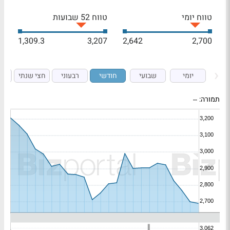
טווח יומי
טווח 52 שבועות
1,309.3
3,207
2,642
2,700
יומי
שבועי
חודשי
רבעוני
חצי שנתי
ש
תמורה:
--