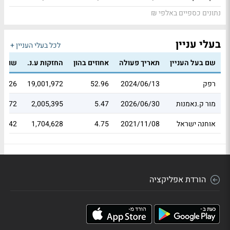
נתונים כספיים באלפי ₪
בעלי עניין
לכל בעלי העניין +
שם בעל העניין
תאריך פעולה
אחוזים בהון
החזקות ע.נ.
שווי 
רפק
2024/06/13
52.96
19,001,972
43.26
מור ק.נאמנות
2026/06/30
5.47
2,005,395
65.72
אוחנה ישראל
2021/11/08
4.75
1,704,628
6,042
הורדת אפליקציה