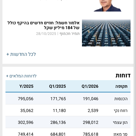
אלמור חשמל: חוזים חדשים בהיקף כולל
של 184 מיליון שקל
תמיר חכמוף
|
28/10/2025
לכל החדשות +
דוחות
לדוחות המלאים +
תקופה
Q1/2026
Q1/2025
Y/2025
הכנסות
191,046
171,765
795,056
רווח נקי
2,539
11,180
35,062
הון עצמי
298,012
286,136
302,596
סך מאזן
785,618
684,801
749,414