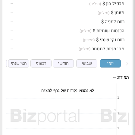
מכפיל הון $
--
(מיליון)
מזומן $
--
(מיליון)
רווח למניה $
--
הכנסות שנתיות $
--
(מיליון)
רווח נקי שנתי $
--
(מיליון)
מס' מניות למסחר
--
(מיליון)
יומי
שבועי
חודשי
רבעוני
חצי שנתי
ש
תמורה:
--