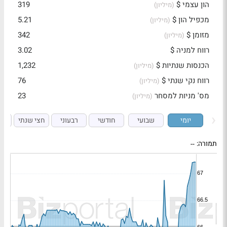
הון עצמי $
319
(מיליון)
מכפיל הון $
5.21
(מיליון)
מזומן $
342
(מיליון)
רווח למניה $
3.02
הכנסות שנתיות $
1,232
(מיליון)
רווח נקי שנתי $
76
(מיליון)
מס' מניות למסחר
23
(מיליון)
יומי
שבועי
חודשי
רבעוני
חצי שנתי
ש
תמורה:
--