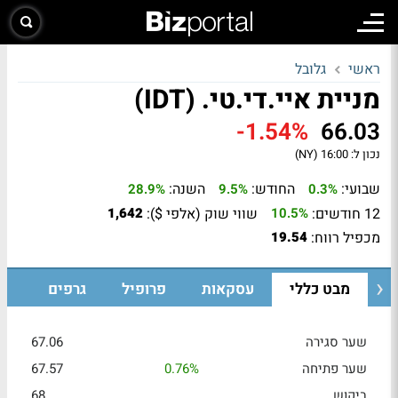
ראשי
גלובל
מניית איי.די.טי. (IDT)
-1.54%
66.03
נכון ל:
16:00 (NY)
שבועי:
החודש:
השנה:
28.9%
9.5%
0.3%
12 חודשים:
שווי שוק (אלפי $):
1,642
10.5%
מכפיל רווח:
19.54
מבט כללי
עסקאות
פרופיל
גרפים
שער סגירה
67.06
שער פתיחה
0.76%
67.57
ביקוש
68