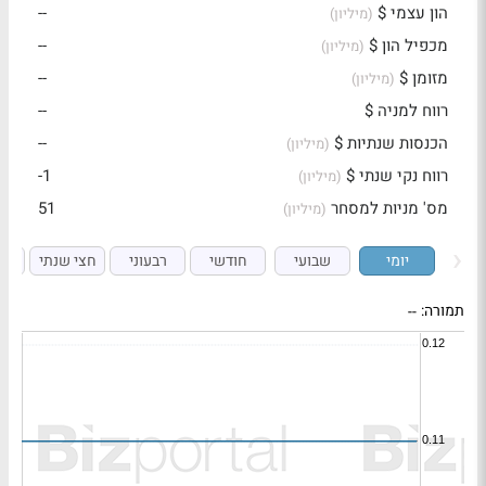
הון עצמי $
--
(מיליון)
מכפיל הון $
--
(מיליון)
מזומן $
--
(מיליון)
רווח למניה $
--
הכנסות שנתיות $
--
(מיליון)
רווח נקי שנתי $
-1
(מיליון)
מס' מניות למסחר
51
(מיליון)
יומי
שבועי
חודשי
רבעוני
חצי שנתי
ש
תמורה:
--