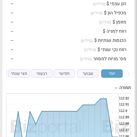
הון עצמי $
--
(מיליון)
מכפיל הון $
--
(מיליון)
מזומן $
--
(מיליון)
רווח למניה $
--
הכנסות שנתיות $
--
(מיליון)
רווח נקי שנתי $
--
(מיליון)
מס' מניות למסחר
--
(מיליון)
יומי
שבועי
חודשי
רבעוני
חצי שנתי
ש
תמורה:
--