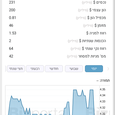
נכסים $
231
(מיליון)
הון עצמי $
200
(מיליון)
מכפיל הון $
0.81
(מיליון)
מזומן $
46
(מיליון)
רווח למניה $
1.53
הכנסות שנתיות $
2
(מיליון)
רווח נקי שנתי $
64
(מיליון)
מס' מניות למסחר
42
(מיליון)
יומי
שבועי
חודשי
רבעוני
חצי שנתי
ש
תמורה:
--