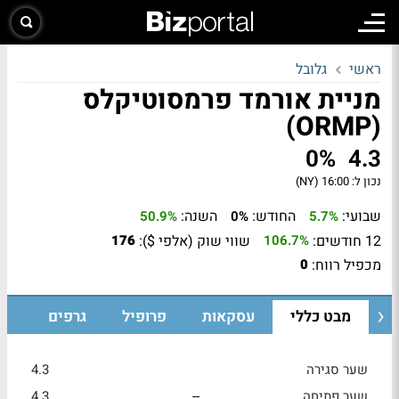
ראשי
גלובל
מניית אורמד פרמסוטיקלס
(ORMP)
0%
4.3
נכון ל:
16:00 (NY)
שבועי:
החודש:
השנה:
50.9%
0%
5.7%
12 חודשים:
שווי שוק (אלפי $):
176
106.7%
מכפיל רווח:
0
מבט כללי
עסקאות
פרופיל
גרפים
שער סגירה
4.3
שער פתיחה
--
4.3