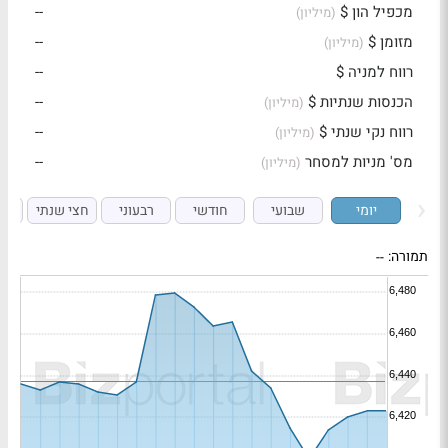
מכפיל הון $
--
(מיליון)
מזומן $
--
(מיליון)
רווח למניה $
--
הכנסות שנתיות $
--
(מיליון)
רווח נקי שנתי $
--
(מיליון)
מס' מניות למסחר
--
(מיליון)
יומי
שבועי
חודשי
רבעוני
חצי שנתי
ש
תמורה:
--