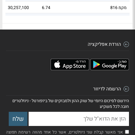
מקמ 816
6.74
30,257,100
6
8
10,163,450
6.43
F_130526_217_217_DL_0_N_1_00_00
הורדת אפליקציה
הרשמה לדיוור
הירשם לסיכום היומי של שוק ההון ולמבזקים של ביזפורטל - ניוזלטרים
חובה לכל משקיע
אני מאשר קבלת שני ניוזלטרים, אשר כל אחד מהווה רשימת תפוצה