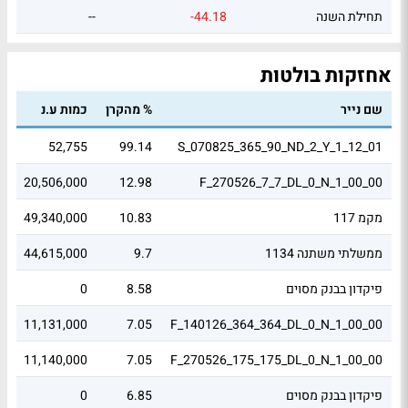
תחילת השנה
-44.18
--
אחזקות בולטות
שם נייר
% מהקרן
כמות ע.נ
שו
6
52,755
99.14
S_070825_365_90_ND_2_Y_1_12_01
7
20,506,000
12.98
F_270526_7_7_DL_0_N_1_00_00
מקמ 117
10.83
49,340,000
9
ממשלתי משתנה 1134
9.7
44,615,000
2
פיקדון בבנק מסוים
8.58
0
6
9
11,131,000
7.05
F_140126_364_364_DL_0_N_1_00_00
6
11,140,000
7.05
F_270526_175_175_DL_0_N_1_00_00
פיקדון בבנק מסוים
6.85
0
4