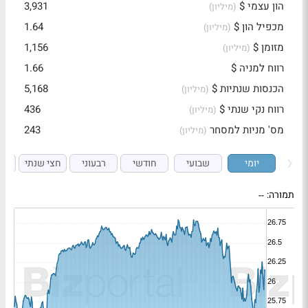
הון עצמי $
3,931
(מיליון)
מכפיל הון $
1.64
(מיליון)
מזומן $
1,156
(מיליון)
רווח למניה $
1.66
הכנסות שנתיות $
5,168
(מיליון)
רווח נקי שנתי $
436
(מיליון)
מס' מניות למסחר
243
(מיליון)
יומי
שבועי
חודשי
רבעוני
חצי שנתי
ש
תמורה:
--