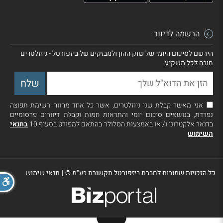
הרשמה לדיוור
הירשם לסיכום היומי של שוק ההון ולמבזקים של ביזפורטל - ניוזלטרים
חובה לכל משקיע
אני מאשר קבלת שני ניוזלטרים, אשר כל אחד מהווה רשימת תפוצה
נפרדת, בנושאים סיכום יומי והתראות חמות וקבלת דיוורים פרסומיים
בדואר אלקטרוני ו/ או באמצעות הסלולר בהתאם למפורט בסעיף 10
בתנאי
השימוש
כל הזכויות שמורות לחברת ביזפורטל תקשורת בע"מ ©
|
תנאי שימוש