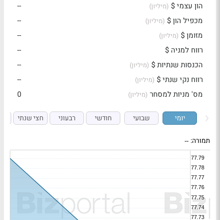
הון עצמי $
--
(מיליון)
מכפיל הון $
--
(מיליון)
מזומן $
--
(מיליון)
רווח למניה $
--
הכנסות שנתיות $
--
(מיליון)
רווח נקי שנתי $
--
(מיליון)
מס' מניות למסחר
0
(מיליון)
יומי
שבועי
חודשי
רבעוני
חצי שנתי
ש
תמורה:
--