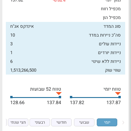
נמוך יומי
-0.02%
137.82
מכפיל רווח
מכפיל הון
סוג המדד
אינדקס אג"ח
סה"כ ניירות במדד
10
ניירות עולים
3
ניירות יורדים
1
ניירות ללא שינוי
6
שווי שוק
1,513,266,500
טווח יומי
טווח 52 שבועות
128.66
137.84
137.82
137.87
יומי
שבועי
חודשי
רבעוני
חצי שנתי
ש