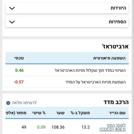
היורדות
הסחירות
ארביטראז'
השפעה תיאורטית
נוכחי
השינוי במדד תוך שקלול מניות הארביטראז'
0.46
השפעת מניות הארביטראז' על המדד
-0.57
הרכב מדד
לרשימה מלאה
שם הנייר
משקל ב-%
שער
% שינוי
מחזור
(אלפי ₪)
לאומי התח
49
0.09
108.36
13.2
נד406 (COCO)