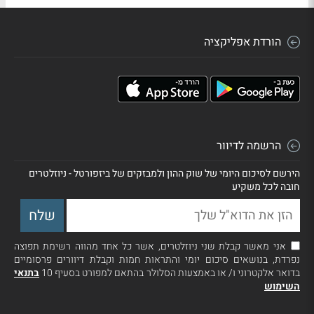
הורדת אפליקציה
הרשמה לדיוור
הירשם לסיכום היומי של שוק ההון ולמבזקים של ביזפורטל - ניוזלטרים
חובה לכל משקיע
אני מאשר קבלת שני ניוזלטרים, אשר כל אחד מהווה רשימת תפוצה
נפרדת, בנושאים סיכום יומי והתראות חמות וקבלת דיוורים פרסומיים
בדואר אלקטרוני ו/ או באמצעות הסלולר בהתאם למפורט בסעיף 10
בתנאי
השימוש