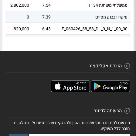
ממשלתי משתנה 1134
7.54
2,802,000
71
פיקדון בבנק מסוים
7.39
0
66
.25
820,000
6.43
F_060426_58_58_DL_0_N_1_00_00
0.1
725,000
5.69
F_290426_189_189_DL_0_N_1_00_00
הורדת אפליקציה
הרשמה לדיוור
הירשם לסיכום היומי של שוק ההון ולמבזקים של ביזפורטל - ניוזלטרים
חובה לכל משקיע