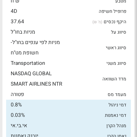
ש"ח
מטבע
4D
פרופיל חשיפה
37.64
היקף נכסים
(מ' ₪)
מניות בחו"ל
סיווג על
מניות לפי ענפים בחו"ל-
סיווג ראשי
חשופת מט"ח
Transportation
סיווג משני
NASDAQ GLOBAL
מדד השוואה
SMART AIRLINES NTR
פטורה
מעמד מס
0.8%
דמי ניהול
0.03%
דמי נאמנות
אי.בי.אי
מנהל הקרן
יובנק נאמנות
נאמן הקרן