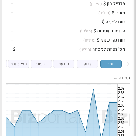
מכפיל הון $
--
(מיליון)
מזומן $
--
(מיליון)
רווח למניה $
--
הכנסות שנתיות $
--
(מיליון)
רווח נקי שנתי $
--
(מיליון)
מס' מניות למסחר
12
(מיליון)
יומי
שבועי
חודשי
רבעוני
חצי שנתי
ש
תמורה:
--