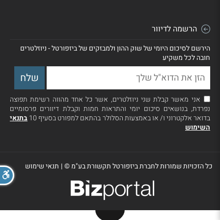
הרשמה לדיוור
הירשם לסיכום היומי של שוק ההון ולמבזקים של ביזפורטל - ניוזלטרים
חובה לכל משקיע
אני מאשר קבלת שני ניוזלטרים, אשר כל אחד מהווה רשימת תפוצה
נפרדת, בנושאים סיכום יומי והתראות חמות וקבלת דיוורים פרסומיים
בדואר אלקטרוני ו/ או באמצעות הסלולר בהתאם למפורט בסעיף 10
בתנאי
השימוש
כל הזכויות שמורות לחברת ביזפורטל תקשורת בע"מ ©
|
תנאי שימוש