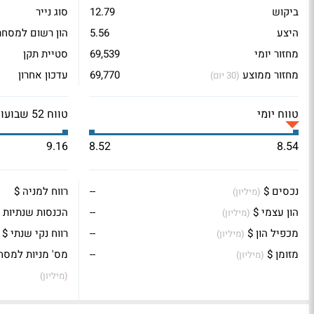
ביקוש
12.79
סוג נייר
היצע
5.56
הון רשום למסחר
מחזור יומי
69,539
סטיית תקן
מחזור ממוצע
69,770
עדכון אחרון
(30 יום)
טווח יומי
טווח 52 שבועות
9.16
8.52
8.54
נכסים $
--
רווח למניה $
(מיליון)
הון עצמי $
--
הכנסות שנתיות 
(מיליון)
מכפיל הון $
--
רווח נקי שנתי $
(מיליון)
מזומן $
--
מס' מניות למסח
(מיליון)
(מיליון)