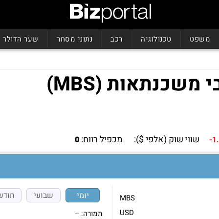
משפט
טכנולוגיה
רכב
נתוני מסחר
שער הדולר
 משכנתאות (MBS)
שווי שוק (אלפי $):
מכפיל רווח:
0
-1
יומי
שבועי
חודש
MBS
USD
תמורה:
--