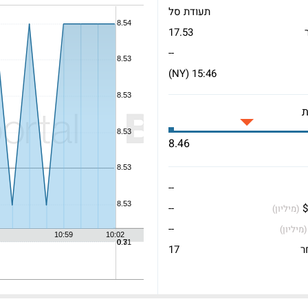
תעודת סל
17.53
--
15:46 (NY)
8.46
--
$
--
(מיליון)
--
(מיליון)
ר
17