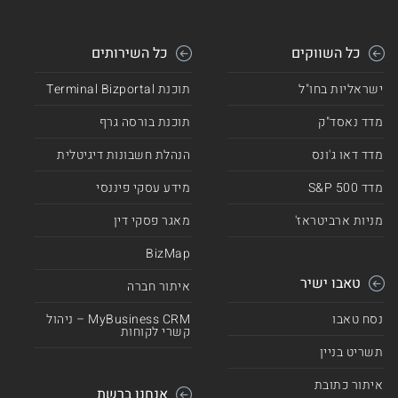
כל השווקים
כל השירותים
ישראליות בחו"ל
תוכנת Terminal Bizportal
מדד נאסד"ק
תוכנת בורסה גרף
מדד דאו ג'ונס
הנהלת חשבונות דיגיטלית
מדד 500 S&P
מידע עסקי פיננסי
מניות ארביטראז'
מאגר פסקי דין
BizMap
טאבו ישיר
איתור חברה
נסח טאבו
MyBusiness CRM – ניהול
קשרי לקוחות
תשריט בניין
איתור כתובת
אנחנו ברשת