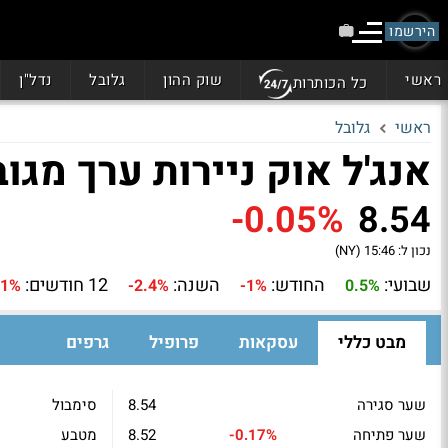
הירשמו
ראשי
שוק ההון
גלובל
נדל"ן
כל הכותרות
ראשי
גלובל
אנג'ל אוק ניירות ערך מגובי
-0.05%
8.54
נכון ל:
15:46 (NY)
שבועי:
החודש:
השנה:
12 חודשים:
.1%
-2.4%
-1%
0.5%
מבט כללי
עסקאות
פרופיל
גרפים
שער סגירה
8.54
סימבול
שער פתיחה
-0.17%
8.52
מטבע