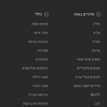
מדורים באתר
כללי
נדל"ן
תגיות חמות
אג"ח
אזור אישי
מט"ח
הודעות בורסה
קרנות
סקירות
חסכון ארוך טווח
תקשורת
שווקים גלובליים
המלצות אנליסטים
תנועות בעלי עניין
שער הדולר
מדדים למצב השוק
שער האירו
BizTV
הוראות סגירה
רכב
חדשות ורץ ברשת