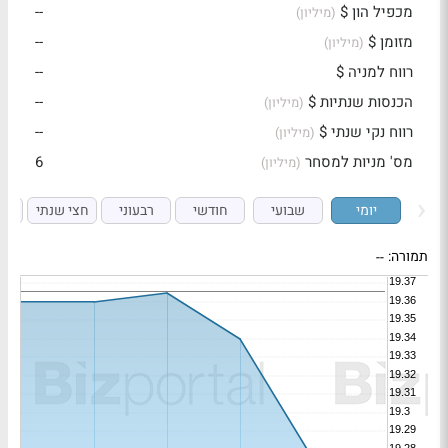
מכפיל הון $
--
(מיליון)
מזומן $
--
(מיליון)
רווח למניה $
--
הכנסות שנתיות $
--
(מיליון)
רווח נקי שנתי $
--
(מיליון)
מס' מניות למסחר
6
(מיליון)
יומי
שבועי
חודשי
רבעוני
חצי שנתי
ש
תמורה:
--