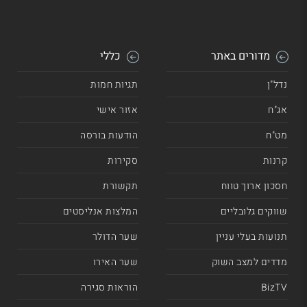
מדורים באתר
כללי
נדל"ן
תגיות חמות
אג"ח
אזור אישי
מט"ח
הודעות בורסה
קרנות
סקירות
חסכון ארוך טווח
תקשורת
שווקים גלובליים
המלצות אנליסטים
תנועות בעלי עניין
שער הדולר
מדדים למצב השוק
שער האירו
BizTV
הוראות סגירה