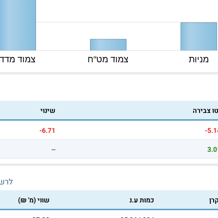
מניות
צמוד מט"ח
צמוד מדד
טו צבירה
שינוי
-6.71
-5.1
--
3.0
לרש
רן
כמות ע.נ
שווי (מ' ₪)