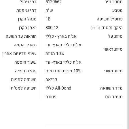
מספר נייר
5120662
דמי ניהול
מטבע
ש"ח
דמי נאמנות
פרופיל חשיפה
1B
מנהל הקרן
היקף נכסים
800.12
נאמן הקרן
(מ' ₪)
סיווג על
אג"ח בארץ - כללי
הוראות עד השעה
אג"ח כללי בארץ- עד
תאריך הקמה
סיווג ראשי
10% מניות
שינוי מדיניות אחרון
אג"ח כללי בארץ- עד
שעור הוספה
סיווג משני
10% מניות ועם סימן
עמלת הפצה
קריאה
חשיפה למניות
מדד השוואה
All-Bond כללי
חשיפה למט"ח
מעמד מס
פטורה