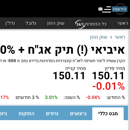
הירשמו
ראשי
שוק ההון
גלובל
נדל"ן
כל הכותרות
ראשי
שוק ההון
איביאי (!) תיק אג"ח + 10%
הקרן עשויה ליצור חשיפה לאג"ח קונצרניות המדורגות בדירוג נמוך מ BBB- או דירוג מקביל לו או שאינן מדורגות כלל
מחיר פדיון
מחיר קנייה
150.11
150.11
-0.01%
% החודש:
-0.04%
% השנה:
3.01%
% 3 חודשים:
.17%
מבט כללי
ביצועים
גרפים
החזקות
גיוס