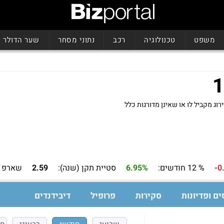
משפט
טכנולוגיה
רכב
נתוני מסחר
שער הדולר
-0
% 12 חודשים:
6.95%
סטיית תקן (שנה):
2.59
שארפ (
ים ופדיונות
סקירות
פרופיל
דיבידנדים