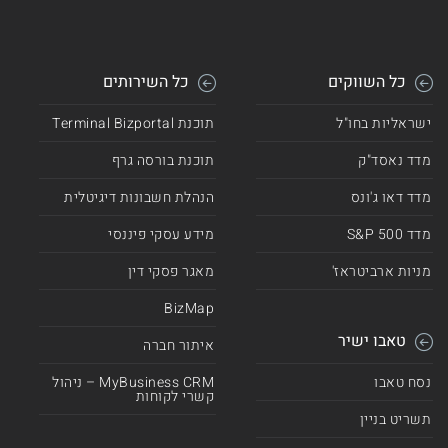
כל השווקים
כל השירותים
ישראליות בחו"ל
תוכנת Terminal Bizportal
מדד נאסד"ק
תוכנת בורסה גרף
מדד דאו ג'ונס
הנהלת חשבונות דיגיטלית
מדד 500 S&P
מידע עסקי פיננסי
מניות ארביטראז'
מאגר פסקי דין
BizMap
טאבו ישיר
איתור חברה
נסח טאבו
MyBusiness CRM – ניהול
קשרי לקוחות
תשריט בניין