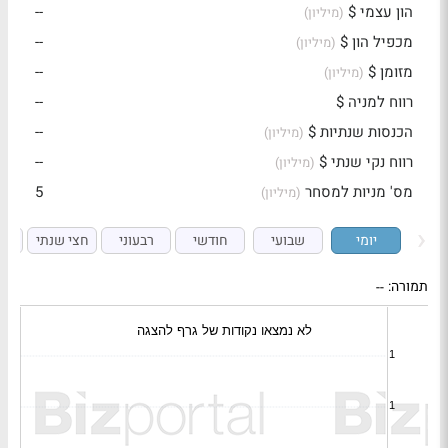
הון עצמי $
--
(מיליון)
מכפיל הון $
--
(מיליון)
מזומן $
--
(מיליון)
רווח למניה $
--
הכנסות שנתיות $
--
(מיליון)
רווח נקי שנתי $
--
(מיליון)
מס' מניות למסחר
5
(מיליון)
יומי
שבועי
חודשי
רבעוני
חצי שנתי
ש
תמורה:
--