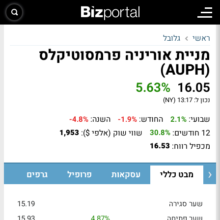
ראשי
גלובל
מניית אוריניה פרמסוטיקלס
(AUPH)
5.63%
16.05
נכון ל:
13:17 (NY)
שבועי:
החודש:
השנה:
-4.8%
-1.9%
2.1%
12 חודשים:
שווי שוק (אלפי $):
1,953
30.8%
מכפיל רווח:
16.53
מבט כללי
עסקאות
פרופיל
גרפים
שער סגירה
15.19
שער פתיחה
4.87%
15.93