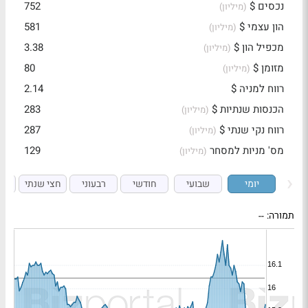
נכסים $
752
(מיליון)
הון עצמי $
581
(מיליון)
מכפיל הון $
3.38
(מיליון)
מזומן $
80
(מיליון)
רווח למניה $
2.14
הכנסות שנתיות $
283
(מיליון)
רווח נקי שנתי $
287
(מיליון)
מס' מניות למסחר
129
(מיליון)
יומי
שבועי
חודשי
רבעוני
חצי שנתי
ש
תמורה:
--