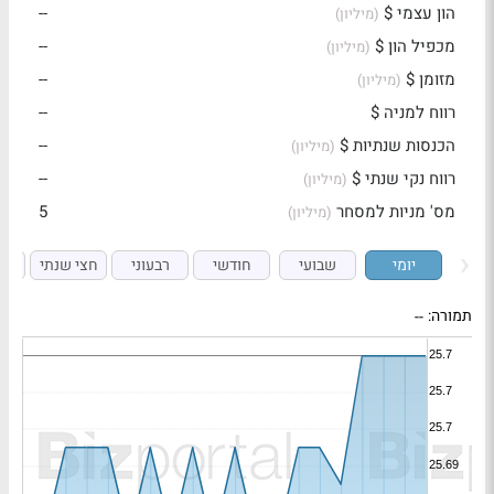
הון עצמי $
--
(מיליון)
מכפיל הון $
--
(מיליון)
מזומן $
--
(מיליון)
רווח למניה $
--
הכנסות שנתיות $
--
(מיליון)
רווח נקי שנתי $
--
(מיליון)
מס' מניות למסחר
5
(מיליון)
יומי
שבועי
חודשי
רבעוני
חצי שנתי
ש
תמורה:
--