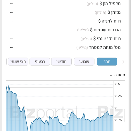
מכפיל הון $
--
(מיליון)
מזומן $
--
(מיליון)
רווח למניה $
--
הכנסות שנתיות $
--
(מיליון)
רווח נקי שנתי $
--
(מיליון)
מס' מניות למסחר
--
(מיליון)
יומי
שבועי
חודשי
רבעוני
חצי שנתי
ש
תמורה:
--