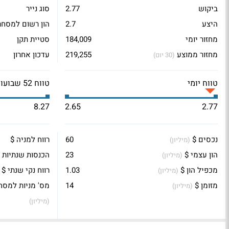
ביקוש
2.77
סוג נייר
היצע
2.7
הון רשום למסחר
מחזור יומי
184,009
סטיית תקן
מחזור ממוצע
219,255
עדכון אחרון
(30 יום)
טווח יומי
טווח 52 שבועות
8.27
2.65
2.77
נכסים $
60
רווח למניה $
(מיליון)
הון עצמי $
23
הכנסות שנתיות 
(מיליון)
מכפיל הון $
1.03
רווח נקי שנתי $
(מיליון)
מזומן $
14
מס' מניות למסח
(מיליון)
(מיליון)