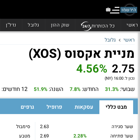
הירשמו
ראשי
שוק ההון
גלובל
נדל"ן
כל הכותרות
ראשי
גלובל
מניית אקסוס (XOS)
4.56%
2.75
נכון ל:
16:00 (NY)
שבועי:
החודש:
השנה:
12 חודשים:
%
51.9%
7.8%
31.3%
מבט כללי
עסקאות
פרופיל
גרפים
שער סגירה
2.63
סימבול
שער פתיחה
2.28%
2.69
מטבע