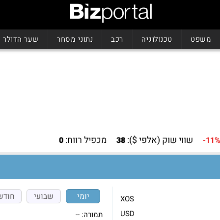
משפט
טכנולוגיה
רכב
נתוני מסחר
שער הדולר
שווי שוק (אלפי $):
מכפיל רווח:
0
38
-11
יומי
שבועי
חודש
XOS
USD
תמורה:
--