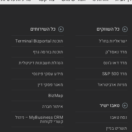
כל השווקים
כל השירותים
ישראליות בחו"ל
תוכנת Terminal Bizportal
מדד נאסד"ק
תוכנת בורסה גרף
מדד דאו ג'ונס
הנהלת חשבונות דיגיטלית
מדד 500 S&P
מידע עסקי פיננסי
מניות ארביטראז'
מאגר פסקי דין
BizMap
טאבו ישיר
איתור חברה
נסח טאבו
MyBusiness CRM – ניהול
קשרי לקוחות
תשריט בניין