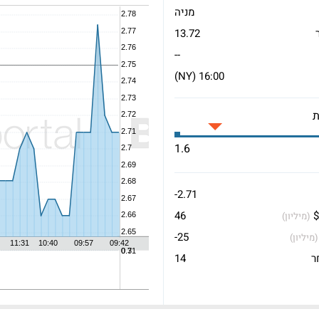
מניה
13.72
--
16:00 (NY)
1.6
-2.71
$
46
(מיליון)
-25
(מיליון)
ר
14