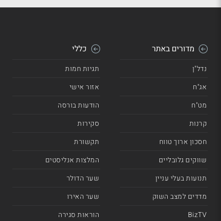
מדורים באתר
כללי
נדל"ן
תגיות חמות
אג"ח
אזור אישי
מט"ח
הודעות בורסה
קרנות
סקירות
חסכון ארוך טווח
תקשורת
שווקים גלובליים
המלצות אנליסטים
תנועות בעלי עניין
שער הדולר
מדדים למצב השוק
שער האירו
BizTV
הוראות סגירה