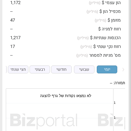
הון עצמי $
1,172
(מיליון)
מכפיל הון $
--
(מיליון)
מזומן $
47
(מיליון)
רווח למניה $
--
הכנסות שנתיות $
1,217
(מיליון)
רווח נקי שנתי $
17
(מיליון)
מס' מניות למסחר
--
(מיליון)
יומי
שבועי
חודשי
רבעוני
חצי שנתי
ש
תמורה:
--