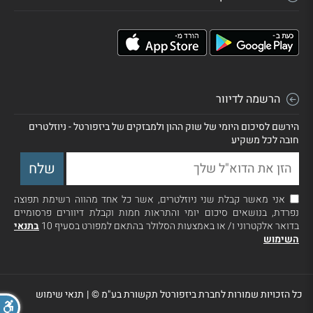
הרשמה לדיוור
הירשם לסיכום היומי של שוק ההון ולמבזקים של ביזפורטל - ניוזלטרים
חובה לכל משקיע
אני מאשר קבלת שני ניוזלטרים, אשר כל אחד מהווה רשימת תפוצה
נפרדת, בנושאים סיכום יומי והתראות חמות וקבלת דיוורים פרסומיים
בדואר אלקטרוני ו/ או באמצעות הסלולר בהתאם למפורט בסעיף 10
בתנאי
השימוש
כל הזכויות שמורות לחברת ביזפורטל תקשורת בע"מ ©
|
תנאי שימוש