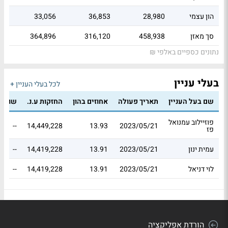
הון עצמי
28,980
36,853
33,056
סך מאזן
458,938
316,120
364,896
נתונים כספיים באלפי ₪
בעלי עניין
לכל בעלי העניין +
שם בעל העניין
תאריך פעולה
אחוזים בהון
החזקות ע.נ.
שווי 
פוזיילוב עמנואל
--
14,449,228
13.93
2023/05/21
פז
עמית ינון
2023/05/21
13.91
14,419,228
--
לוי דניאל
2023/05/21
13.91
14,419,228
--
הורדת אפליקציה