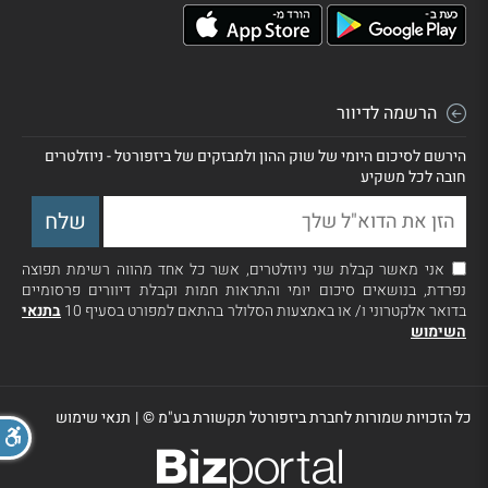
הרשמה לדיוור
הירשם לסיכום היומי של שוק ההון ולמבזקים של ביזפורטל - ניוזלטרים
חובה לכל משקיע
אני מאשר קבלת שני ניוזלטרים, אשר כל אחד מהווה רשימת תפוצה
נפרדת, בנושאים סיכום יומי והתראות חמות וקבלת דיוורים פרסומיים
בדואר אלקטרוני ו/ או באמצעות הסלולר בהתאם למפורט בסעיף 10
בתנאי
השימוש
כל הזכויות שמורות לחברת ביזפורטל תקשורת בע"מ ©
|
תנאי שימוש