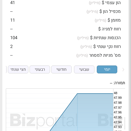
הון עצמי $
41
(מיליון)
מכפיל הון $
--
(מיליון)
מזומן $
11
(מיליון)
רווח למניה $
--
הכנסות שנתיות $
104
(מיליון)
רווח נקי שנתי $
2
(מיליון)
מס' מניות למסחר
--
(מיליון)
יומי
שבועי
חודשי
רבעוני
חצי שנתי
ש
תמורה:
--