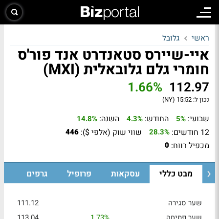
ראשי
גלובל
איי-שיירס סטאנדרט אנד פור'ס
חומרי גלם גלובאלית (MXI)
1.66%
112.97
נכון ל:
15:52 (NY)
שבועי:
החודש:
השנה:
14.8%
4.3%
5%
12 חודשים:
שווי שוק (אלפי $):
446
28.3%
מכפיל רווח:
0
מבט כללי
עסקאות
פרופיל
גרפים
שער סגירה
111.12
שער פתיחה
1.73%
113.04