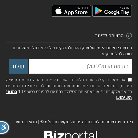
הרשמה לדיוור
הירשם לסיכום היומי של שוק ההון ולמבזקים של ביזפורטל - ניוזלטרים
חובה לכל משקיע
אני מאשר קבלת שני ניוזלטרים, אשר כל אחד מהווה רשימת תפוצה
נפרדת, בנושאים סיכום יומי והתראות חמות וקבלת דיוורים פרסומיים
בדואר אלקטרוני ו/ או באמצעות הסלולר בהתאם למפורט בסעיף 10
בתנאי
השימוש
כל הזכויות שמורות לחברת ביזפורטל תקשורת בע"מ ©
|
תנאי שימוש