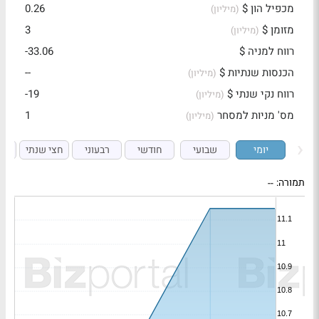
מכפיל הון $
0.26
(מיליון)
מזומן $
3
(מיליון)
רווח למניה $
-33.06
הכנסות שנתיות $
--
(מיליון)
רווח נקי שנתי $
-19
(מיליון)
מס' מניות למסחר
1
(מיליון)
יומי
שבועי
חודשי
רבעוני
חצי שנתי
ש
תמורה:
--