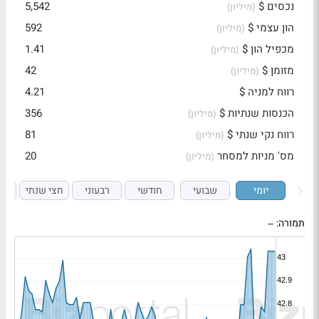
נכסים $
5,542
(מיליון)
הון עצמי $
592
(מיליון)
מכפיל הון $
1.41
(מיליון)
מזומן $
42
(מיליון)
רווח למניה $
4.21
הכנסות שנתיות $
356
(מיליון)
רווח נקי שנתי $
81
(מיליון)
מס' מניות למסחר
20
(מיליון)
יומי
שבועי
חודשי
רבעוני
חצי שנתי
ש
תמורה:
--