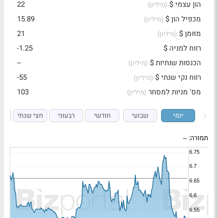
הון עצמי $
22
(מיליון)
מכפיל הון $
15.89
(מיליון)
מזומן $
21
(מיליון)
רווח למניה $
-1.25
הכנסות שנתיות $
--
(מיליון)
רווח נקי שנתי $
-55
(מיליון)
מס' מניות למסחר
103
(מיליון)
יומי
שבועי
חודשי
רבעוני
חצי שנתי
ש
תמורה:
--