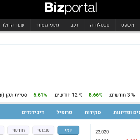
משפט
טכנולוגיה
רכב
נתוני מסחר
שער הדולר
% 3 חודשים:
8.66%
% 12 חודשים:
6.61%
סטיית תקן (ש
ים ופדיונות
סקירות
פרופיל
דיבידנדים
יומי
שבועי
חודשי
23,020