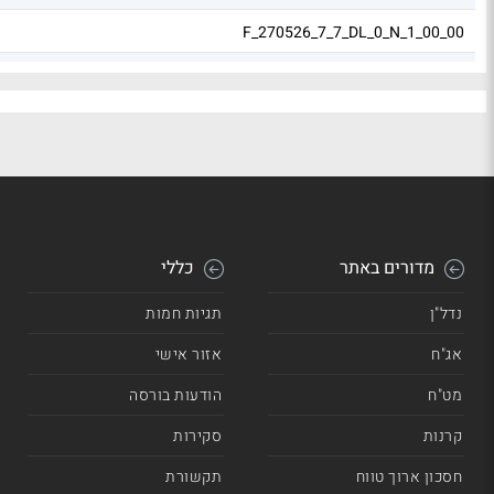
F_270526_7_7_DL_0_N_1_00_00
S_270326_185_90_ND_1_N_1_12_01
מדורים באתר
כללי
נדל"ן
תגיות חמות
אג"ח
אזור אישי
מט"ח
הודעות בורסה
קרנות
סקירות
חסכון ארוך טווח
תקשורת