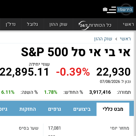
הירשמו
ראשי
שוק ההון
גלובל
נדל"ן
כל הכותרות
ראשי
שוק ההון
אי בי אי סל S&P 500
שווי יחידה
22,895.11
-0.39%
22,930
נכון ל: 07/08/2026
תמורה:
3,917,416
% החודש:
1.78%
% השנה:
6.11%
מבט כללי
ביצועים
גרפים
החזקות
גיוס
מחזור יומי
17,081
שער בסיס