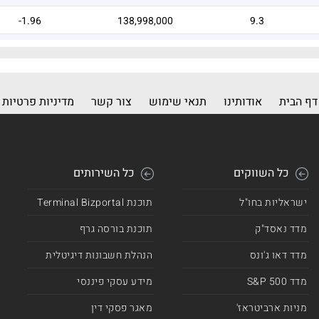
-1.96
138,998,000
9.3
44.81
6,118
6.92
דף הבית
אודותינו
תנאי שימוש
צור קשר
מדיניות פרטיות
כל השווקים
כל השירותים
ישראליות בחו"ל
תוכנת Terminal Bizportal
מדד נאסד"ק
תוכנת בורסה גרף
מדד דאו ג'ונס
הנהלת חשבונות דיגיטלית
מדד 500 S&P
מידע עסקי פיננסי
מניות ארביטראז'
מאגר פסקי דין