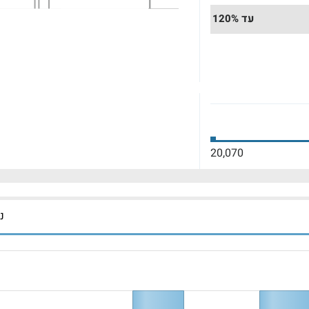
עד 120%
20,070
נכ