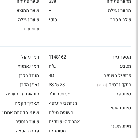
מחזור פתיחה
338
שער פתיחה
מחזור נעילה
--
שער ממוצע
שלב מסחר
סופי
שער נעילה
שווי שוק
מספר נייר
1148162
דמי ניהול
מטבע
ש"ח
דמי נאמנות
פרופיל חשיפה
4D
מנהל הקרן
היקף נכסים
3875.28
נאמן הקרן
(מ' ₪)
סיווג על
מניות בחו"ל
הוראות עד השעה
מניות גיאוגרפי-
תאריך הקמה
סיווג ראשי
חשופת מט"ח
שינוי מדיניות אחרון
אמריקה- שווקים
שעור הוספה
סיווג משני
מפותחים
עמלת הפצה