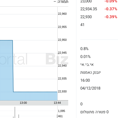
23,000
-0.09%
תמורה:
--
22,934.35
-0.37%
22,930
-0.39%
41
0.8%
0.01%
אי.בי.אי
יובנק נאמנות
16:00
04/12/2018
0
0 פטורה מתשלום