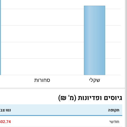
שקלי
סחורות
גיוסים ופדיונות (מ' ₪)
תקופה
נטו צב
חודשי
502.74