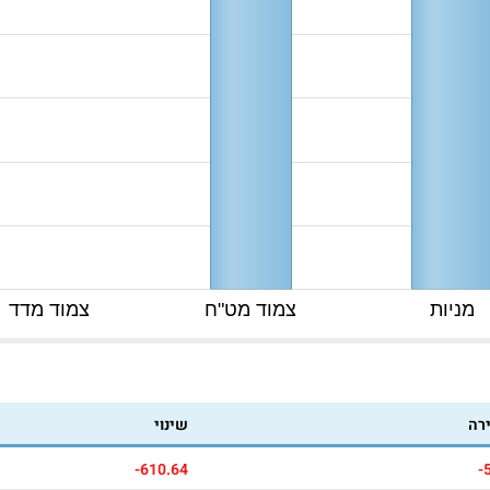
מניות
צמוד מט"ח
צמוד מדד
ירה
שינוי
-610.64
-