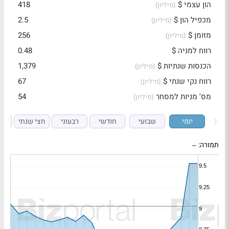
הון עצמי $
418
(מיליון)
מכפיל הון $
2.5
(מיליון)
מזומן $
256
(מיליון)
רווח למניה $
0.48
הכנסות שנתיות $
1,379
(מיליון)
רווח נקי שנתי $
67
(מיליון)
מס' מניות למסחר
54
(מיליון)
יומי
שבועי
חודשי
רבעוני
חצי שנתי
ש
תמורה:
--